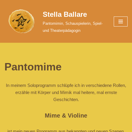
Stella Ballare
Zum
Inhalt
Pantomimin, Schauspielerin, Spiel-
springen
und Theaterpädagogin
Pantomime
In meinem Soloprogramm schlüpfe ich in verschiedene Rollen,
erzähle mit Körper und Mimik mal heitere, mal ernste
Geschichten.
Mime & Violine
ist mein neues Programm aus bekannten und neuen Szenen.